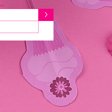
ter
>